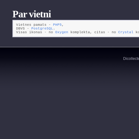
Par vietni
Vietnes pamats - 
PHP5
,

DBVS - 
PostgreSQL
.

Visas ikonas - no 
Oxygen
 komplekta, citas - no 
Crystal
 k
Dicollect